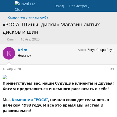
Вход
Регистрация
Скидки участникам клуба
«РОСА. Шины, диски» Магазин литых
дисков и шин
А
Д
Krim
16 Апр 2020
в
а
т
т
Krim
Авто
Zotye Coupa Royal
K
о
а
Новичок
р
н
т
а
е
ч
16 Апр 2020
#1
м
а
ы
л
а
Приветствуем вас, наши будущие клиенты и друзья!
Хотим представиться и немного рассказать о себе!
Мы,
Компания “РОСА”
, начала свою деятельность в
далёком 1993 году. И всё это время мы растём и
развиваемся!