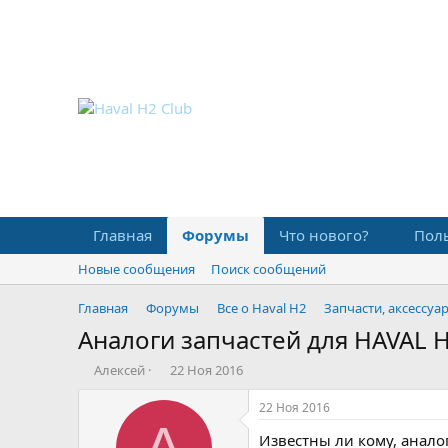
Главная
Форумы
Что нового?
Пол
Новые сообщения
Поиск сообщений
Главная
Форумы
Все о Haval H2
Запчасти, аксессуа
Аналоги запчастей для HAVAL 
А
Д
Алексей
22 Ноя 2016
в
а
т
т
22 Ноя 2016
о
а
А
Известны ли кому, анало
р
н