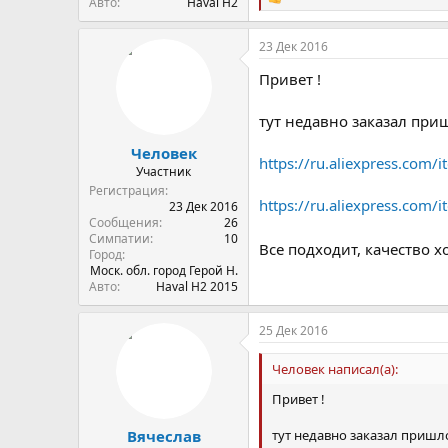
С
Авто
Haval H2
и
м
23 Дек 2016
п
а
Привет !
т
и
и
тут недавно заказал при
:
Человек
https://ru.aliexpress.com
Участник
Регистрация
https://ru.aliexpress.com
23 Дек 2016
Сообщения
26
Симпатии
10
Все подходит, качество 
Город
Моск. обл. город Герой Н.
Авто
Haval H2 2015
25 Дек 2016
Человек написал(а):
Привет !
тут недавно заказал пришл
Вячеслав