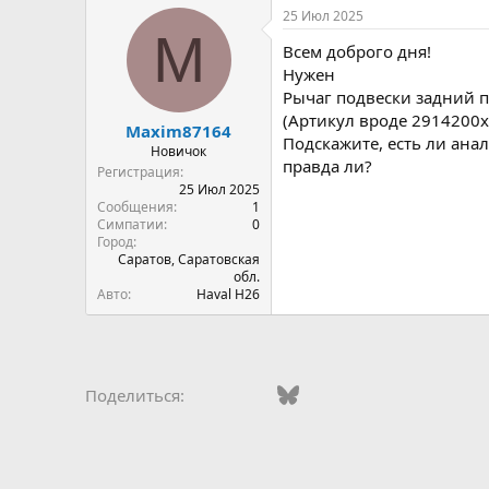
25 Июл 2025
M
Всем доброго дня!
Нужен
Рычаг подвески задний
(Артикул вроде 2914200xs
Maxim87164
Подскажите, есть ли ана
Новичок
правда ли?
Регистрация
25 Июл 2025
Сообщения
1
Симпатии
0
Город
Саратов, Саратовская
обл.
Авто
Haval H26
Vkontakte
Facebook
Bluesky
WhatsApp
Telegram
Электро
Ссы
Поделиться: