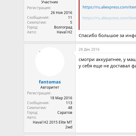
Участник
https://ru.aliexpress.com/i
Регистрация
26 Ноя 2016
Сообщения
11
https://ru.aliexpress.com/it
Симпатии
5
Город
Волгоград
Все подходит, качество хо
Авто
Haval H2
Спасибо большое за ин
28 Дек 2016
смотри аккуратнее, у ма
у себя еще не доставал ф
fantomas
Авторитет
Регистрация
18 Мар 2016
Сообщения
113
Симпатии
48
Город
Саратов
Авто
Haval H2 2015 Elite MT
2wd