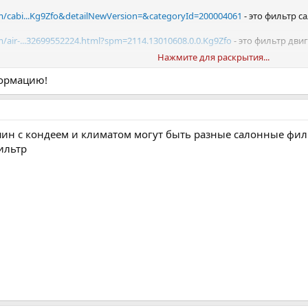
tem/cabi...Kg9Zfo&detailNewVersion=&categoryId=200004061
- это фильтр са
em/air-...32699552224.html?spm=2114.13010608.0.0.Kg9Zfo
- это фильтр двиг
Нажмите для раскрытия...
рошее
формацию!
шин с кондеем и климатом могут быть разные салонные фил
ильтр