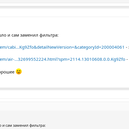
шло и сам заменил фильтра:
/item/cabi...Kg9Zfo&detailNewVersion=&categoryId=200004061
- 
/item/air-...32699552224.html?spm=2114.13010608.0.0.Kg9Zfo
-
хорошее
о и сам заменил фильтра: