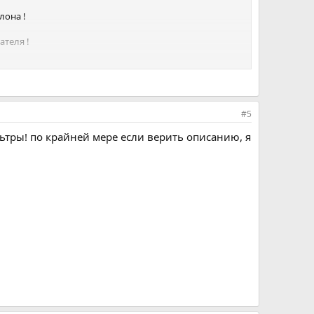
лона !
ателя !
#5
ьтры! по крайней мере если верить описанию, я