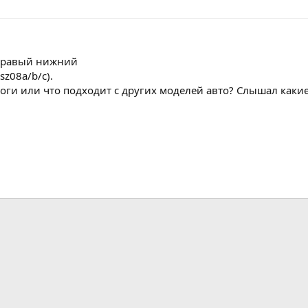
 правый нижний
z08a/b/c).
логи или что подходит с других моделей авто? Слышал какие
нная почта
лка