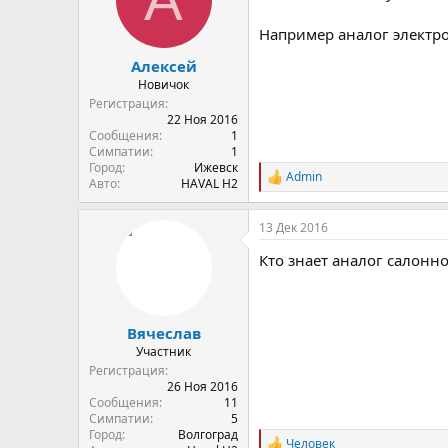
т
а
е
ч
Например аналог электро
м
а
Алексей
ы
л
а
Новичок
Регистрация
22 Ноя 2016
Сообщения
1
Симпатии
1
Город
Ижевск
Admin
С
Авто
HAVAL H2
и
м
13 Дек 2016
п
а
Кто знает аналог салонн
т
и
и
:
Вячеслав
Участник
Регистрация
26 Ноя 2016
Сообщения
11
Симпатии
5
Город
Волгоград
Человек