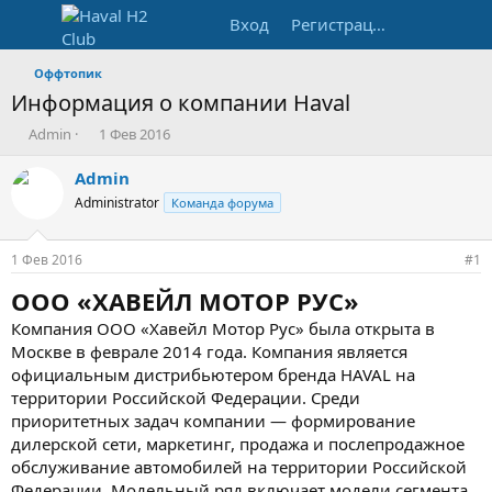
Вход
Регистрация
Оффтопик
Информация о компании Haval
А
Д
Admin
1 Фев 2016
в
а
т
т
Admin
о
а
Administrator
Команда форума
р
н
т
а
е
ч
1 Фев 2016
#1
м
а
ы
л
ООО «ХАВЕЙЛ МОТОР РУС»
а
Компания ООО «Хавейл Мотор Рус» была открыта в
Москве в феврале 2014 года. Компания является
официальным дистрибьютером бренда HAVAL на
территории Российской Федерации. Среди
приоритетных задач компании — формирование
дилерской сети, маркетинг, продажа и послепродажное
обслуживание автомобилей на территории Российской
Федерации. Модельный ряд включает модели сегмента