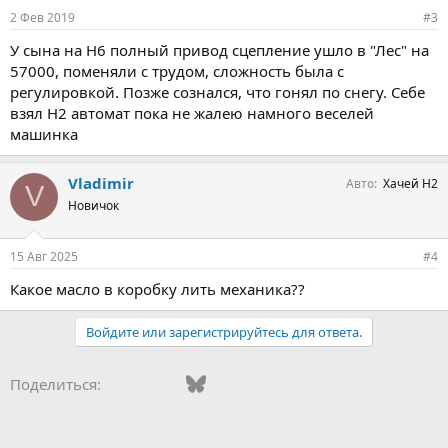
2 Фев 2019
#3
У сына на Н6 полный привод сцепление ушло в "Лес" на
57000, поменяли с трудом, сложность была с
регулировкой. Позже сознался, что гонял по снегу. Себе
взял Н2 автомат пока не жалею намного веселей
машинка
Vladimir
Авто
Хачей Н2
V
Новичок
15 Авг 2025
#4
Какое масло в коробку лить механика??
Войдите или зарегистрируйтесь для ответа.
Vkontakte
Facebook
Bluesky
WhatsApp
Telegram
Электронная поч
Поделиться: