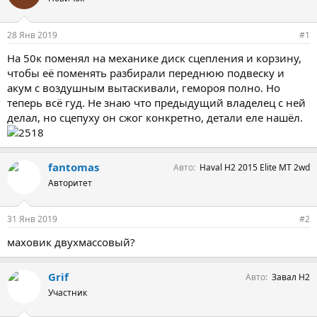
р
н
т
а
е
ч
28 Янв 2019
#1
м
а
ы
л
На 50к поменял на механике диск сцепления и корзину,
а
чтобы её поменять разбирали переднюю подвеску и
акум с воздушным вытаскивали, гемороя полно. Но
теперь всё гуд. Не знаю что предыдущий владелец с ней
делал, но сцепуху он сжог конкретно, детали еле нашёл.
fantomas
Авто
Haval H2 2015 Elite MT 2wd
Авторитет
31 Янв 2019
#2
маховик двухмассовый?
Grif
Авто
Завал Н2
Участник