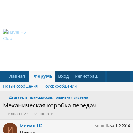
Главная
Форумы
Вход
Что нового?
Регистрация
Пользовател
Новые сообщения
Поиск сообщений
Двигатель, трансмиссия, топливная система
Механическая коробка передач
А
Д
Илиан H2
28 Янв 2019
в
а
т
т
Илиан H2
Авто
Haval H2 2016
И
о
а
Новичок