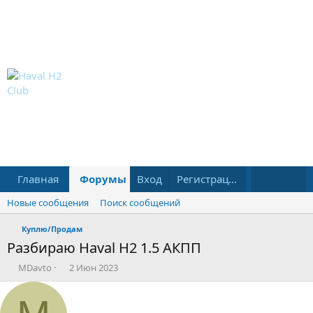
Главная
Форумы
Вход
Что нового?
Регистрация
Пользовател
Новые сообщения
Поиск сообщений
Куплю/Продам
Разбираю Haval H2 1.5 АКПП
А
Д
MDavto
2 Июн 2023
в
а
т
т
о
а