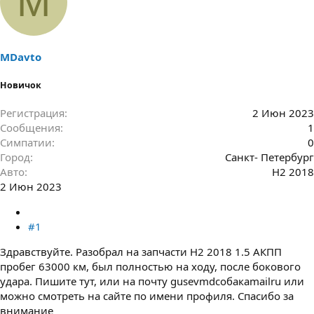
M
р
н
т
а
е
ч
м
а
ы
л
MDavto
а
Новичок
Регистрация
2 Июн 2023
Сообщения
1
Симпатии
0
Город
Санкт- Петербург
Авто
H2 2018
2 Июн 2023
#1
Здравствуйте. Разобрал на запчасти H2 2018 1.5 АКПП
пробег 63000 км, был полностью на ходу, после бокового
удара. Пишите тут, или на почту gusevmdсобакаmailru или
можно смотреть на сайте по имени профиля. Спасибо за
внимание