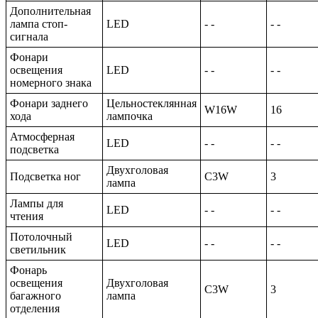
Дополнительная
лампа стоп-
LED
- -
- -
сигнала
Фонари
освещения
LED
- -
- -
номерного знака
Фонари заднего
Цельностеклянная
W16W
16
хода
лампочка
Атмосферная
LED
- -
- -
подсветка
Двухголовая
Подсветка ног
C3W
3
лампа
Лампы для
LED
- -
- -
чтения
Потолочный
LED
- -
- -
светильник
Фонарь
освещения
Двухголовая
C3W
3
багажного
лампа
отделения