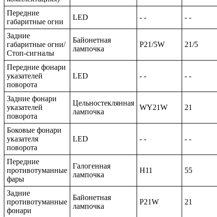
Передние
LED
- -
- -
габаритные огни
Задние
Байонетная
габаритные огни/
P21/5W
21/5
лампочка
Стоп-сигналы
Передние фонари
указателей
LED
- -
- -
поворота
Задние фонари
Цельностеклянная
указателей
WY21W
21
лампочка
поворота
Боковые фонари
указателя
LED
- -
- -
поворота
Передние
Галогенная
противотуманные
H11
55
лампочка
фары
Задние
Байонетная
противотуманные
P21W
21
лампочка
фонари