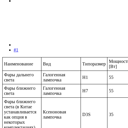
#1
Мощност
Наименование
Вид
Типоразмер
[Вт]
Фары дальнего
Галогенная
H1
55
света
лампочка
Фары ближнего
Галогенная
H7
55
света
лампочка
Фары ближнего
света (в Китае
устанавливается
Ксеноновая
D3S
35
как опция в
лампочка
некоторых
комплектациях)