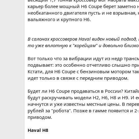
карьер более мощный H6 Coupe берет заметно на
необкатанного двигателя пусть и не взрывная, 
вальяжного и крупного Н6.
В салонах кроссоверов Haval виден новый подход
то уже вплотную к "корейцам" и довольно близко
Вот только что за вибрации идут из недр транс
подвывает: это особенно отчетливо слышно пр
Кстати, для H6 Coupe с бензиновым мотором так
идет только в связке с передним приводом.
Будет ли H6 Coupe продаваться в России? Китай
будут раскручивать модели Н2, Н6, Н8 и Н9. И
начнутся и уже известны местные цены. В перево
рублей за "робота". Позже в гамме появится и 
приводом.
Haval H8