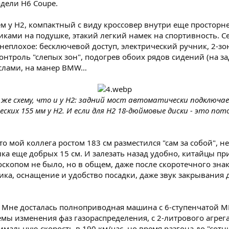
одели H6 Coupe.
чем у Н2, компактный с виду кроссовер внутри еще просторн
ками на подушке, этакий легкий намек на спортивность. Се
 неплохое: бесключевой доступ, электрический ручник, 2-з
контроль "слепых зон", подогрев обоих рядов сидений (на за
еслами, на манер BMW…
 же схему, что и у H2: задний мост автоматически подключа
ских 155 мм у Н2. И если для Н2 18-дюймовые диски - это пот
то мой коллега ростом 183 см разместился "сам за собой", н
лка еще добрых 15 см. И залезать назад удобно, китайцы п
скопом не было, но в общем, даже после скоротечного знак
мика, оснащение и удобство посадки, даже звук закрывания
е. Мне досталась полноприводная машина с 6-ступенчатой
мы изменения фаз газораспределения, с 2-литрового агрегата
мальную скорость в 190 км/час, но время разгона до "сотн