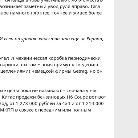
возникает заметный увод руля вправо. Тяга
oupe намного плотнее, точнее и живее более
И если по уровню качества это еще не Европа,
дуге?! И механическая коробка периодически
оварищи эти замечания примут к сведению.
 сцеплениями) немецкой фирмы Getrag, но он
ые цены пока не называют – сначала у нас
 В Китае продажи бензиновых H6 Coupe вот-вот
д, от 1 278 000 рублей за 4х4 и от 1 214 000
ой МКПП в связке с передним или полным