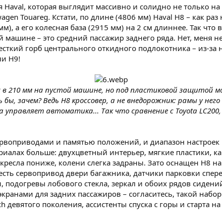
 Haval, которая выглядит массивно и солидно не только на 
gen Touareg. Кстати, по длине (4806 мм) Haval Н8 – как раз 
м), а его колесная база (2915 мм) на 2 см длиннее. Так что
й машине – это средний пассажир заднего ряда. Нет, меня н
жесткий горб центрального откидного подлокотника – из-за 
ли Н9!
 в 210 мм на пустой машине, но под пластиковой защитой мо
сь бы, зачем? Ведь Н8 кроссовер, а не внедорожник: рамы у не
а управляет автоматика... Так что сравнение с Toyota LC200
сервоприводами и памятью положений, и диапазон настроек 
риалах больше: двухцветный интерьер, мягкие пластики, ка
ресла пониже, колени слегка задраны. Зато оснащен Н8 на
есть сервопривод двери багажника, датчики парковки спер
 подогревы лобового стекла, зеркал и обоих рядов сидени
я экранами для задних пассажиров – согласитесь, такой набо
h девятого поколения, ассистенты спуска с горы и старта н