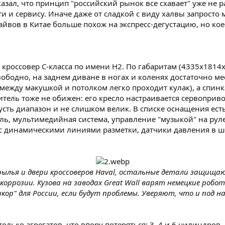
азал, что принцип "российский рынок все схавает" уже не 
и и сервису. Иначе даже от сладкой с виду халвы запросто 
йвов в Китае больше похож на экспресс-дегустацию, но кое
кроссовер С-класса по имени Н2. По габаритам (4335х1814х
вободно, на заднем диване в ногах и коленях достаточно м
(между макушкой и потолком легко проходит кулак), а спинка
тель тоже не обижен: его кресло настраивается сервоприв
 пусть диапазон и не слишком велик. В списке оснащения ес
ль, мультимедийная система, управление "музыкой" на рул
 с динамическими линиями разметки, датчики давления в ши
лья и двери кроссоверов Haval, остальные детали защища
ррозии. Кузова на заводах Great Wall варят немецкие робо
р" для России, если будут проблемы. Уверяют, что и под 
олько агрегатов, что впору потеряться: 3, 4 и 6 цилиндров, 