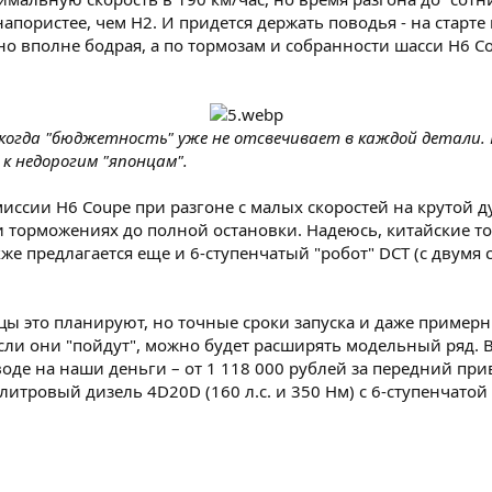
пористее, чем Н2. И придется держать поводья - на старте 
но вполне бодрая, а по тормозам и собранности шасси H6 C
, когда "бюджетность" уже не отсвечивает в каждой детали. 
 к недорогим "японцам".
миссии H6 Coupe при разгоне с малых скоростей на крутой 
и торможениях до полной остановки. Надеюсь, китайские т
же предлагается еще и 6-ступенчатый "робот" DCT (с двумя
цы это планируют, но точные сроки запуска и даже примерн
 если они "пойдут", можно будет расширять модельный ряд.
де на наши деньги – от 1 118 000 рублей за передний приво
2-литровый дизель 4D20D (160 л.с. и 350 Нм) с 6-ступенчат