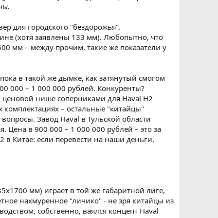
ны.
вер для городского "бездорожья".
не (хотя заявлены 133 мм). Любопытно, что
00 мм – между прочим, такие же показатели у
пока в такой же дымке, как затянутый смогом
00 000 – 1 000 000 рублей. Конкуренты?
кой ценовой нише соперниками для Haval Н2
овых комплектациях – остальные "китайцы"
 вопросы. Завод Haval в Тульской области
. Цена в 900 000 – 1 000 000 рублей – это за
2 в Китае: если перевести на наши деньги,
х1700 мм) играет в той же габаритной лиге,
етное нахмуренное "личико" - не зря китайцы из
водством, собственно, ваялся концепт Haval