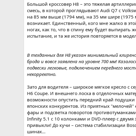
Большой кроссовер Н8 – это тяжелая артиллерия
смесь, в которой проглядывают Audi Q7 с Volkswa
на 85 мм выше (1794 мм), на 35 мм шире (1975 м
возникает. Единственный, кого мне жалко в это
ногах, как то, что в спину ему будет выпирать 
испытание, и та же история повторяется в моде
В техданных для Н8 указан минимальный клиренс
брода и вовсе заявлена на уровне 700 мм! Казало
подвески легковые, подключением переднего мост
некорректно.
Зато для водителя – широкое мягкое кресло с 
Н6 Coupe. И внешнего лоска в отделочных мате
возможности опустить передний край подушки к
японских конкурентов. Из приятных "мелочей" 
фары и подсветка поворотов противотуманками,
Infinity 5.1 с 10 колонками и DVD-плеер с двум
привыкли! До кучи – система стабилизации Bosc
шинах…