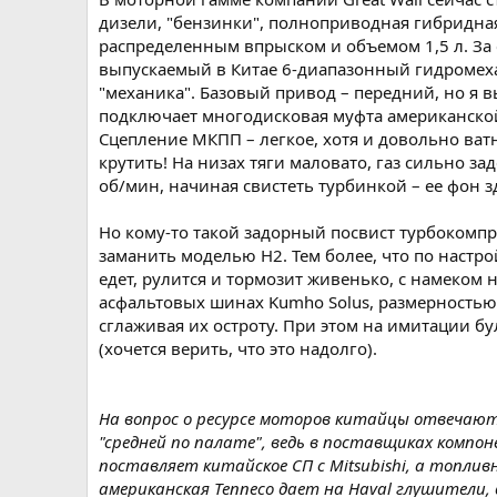
дизели, "бензинки", полноприводная гибридна
распределенным впрыском и объемом 1,5 л. За с
выпускаемый в Китае 6-диапазонный гидромехан
"механика". Базовый привод – передний, но я 
подключает многодисковая муфта американской 
Сцепление МКПП – легкое, хотя и довольно ватн
крутить! На низах тяги маловато, газ сильно 
об/мин, начиная свистеть турбинкой – ее фон з
Но кому-то такой задорный посвист турбокомпре
заманить моделью Н2. Тем более, что по настр
едет, рулится и тормозит живенько, с намеком 
асфальтовых шинах Kumho Solus, размерностью 
сглаживая их остроту. При этом на имитации бу
(хочется верить, что это надолго).
На вопрос о ресурсе моторов китайцы отвечают 
"средней по палате", ведь в поставщиках компо
поставляет китайское СП с Mitsubishi, а топлив
американская Tenneco дает на Haval глушители, д