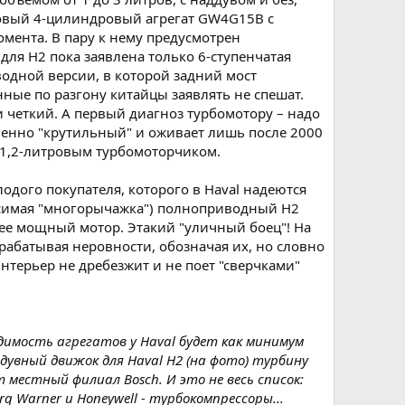
новый 4-цилиндровый агрегат GW4G15B с
омента. В пару к нему предусмотрен
ля Н2 пока заявлена только 6-ступенчатая
одной версии, в которой задний мост
нные по разгону китайцы заявлять не спешат.
и четкий. А первый диагноз турбомотору – надо
еленно "крутильный" и оживает лишь после 2000
 с 1,2-литровым турбомоторчиком.
одого покупателя, которого в Haval надеются
ависимая "многорычажка") полноприводный Н2
олее мощный мотор. Этакий "уличный боец"! На
рабатывая неровности, обозначая их, но словно
интерьер не дребезжит и не поет "сверчками"
димость агрегатов у Haval будет как минимум
дувный движок для Haval Н2 (на фото) турбину
 местный филиал Bosch. И это не весь список:
g Warner и Honeywell - турбокомпрессоры...