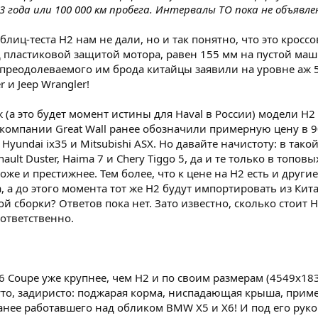
3 года или 100 000 км пробега. Интервалы ТО пока не объявле
иц-теста Н2 нам не дали, но и так понятно, что это кроссо
пластиковой защитой мотора, равен 155 мм на пустой маши
у преодолеваемого им брода китайцы заявили на уровне аж 5
 и Jeep Wrangler!
(а это будет момент истины для Haval в России) модели Н2 
 компании Great Wall ранее обозначили примерную цену в 9
Hyundai ix35 и Mitsubishi ASX. Но давайте начистоту: в та
Renault Duster, Haima 7 и Chery Tiggo 5, да и те только в топ
же и престижнее. Тем более, что к цене на Н2 есть и другие
 а до этого момента тот же Н2 будут импортировать из Китая
й сборки? Ответов пока нет. Зато известно, сколько стоит Н
оответственно.
oupe уже крупнее, чем Н2 и по своим размерам (4549х1835
нуто, задиристо: поджарая корма, ниспадающая крыша, прим
ранее работавшего над обликом BMW Х5 и Х6! И под его руко