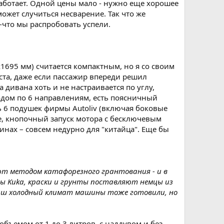
работает. Одной цены мало - нужно еще хорошее
может случиться несварение. Так что же
-что мы распробовать успели.
1695 мм) считается компактным, но я со своим
еста, даже если пассажир впереди решил
 дивана хоть и не настраивается по углу,
одом по 6 направлениям, есть поясничный
ть 6 подушек фирмы Autoliv (включая боковые
е, кнопочный запуск мотора с бесключевым
нах – совсем недурно для "китайца". Еще бы
ют методом катафорезного грантования - и в
ты Kuka, краски и грунты поставляют немцы из
наш холодный климат машины тоже готовили, но
объемом от 1 до 3 литров, с наддувом и без,