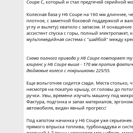
Coupe C, который и стал предтечей серийной м
Колесная база у H6 Coupe на 160 мм длиннее, 
плотное, с заметной боковой поддержкой и вали
углу и вылету) хватило с запасом. И оснащение
ассистент спуска с горы, полный электропакет, 
мультимедийная система с "шайбой" между кр
Схема полного привода у H6 Coupe повторяет ту
клиренс у H6 Coupe выше - 170 мм против фактиче
дюймовые колеса с покрышками 225/55.
Еще вольготнее сидится сзади. Места столько, ч
несмотря на покатую крышу, от головы до пото
ручки. Увы, времени изучать машину под микро
Фактура, подгонка и запах материалов, эргоно
автомобиля, виден явный прогресс!
Под капотом начинка у H6 Coupe уже серьезне
прямого впрыска топлива, турбонаддува и систе
весящий 1,7 тонны кроссовер мог набрать макси