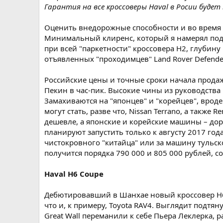
Гарантия на все кроссоверы Haval в Росии будет 
Оценить внедорожные способности и во время бл
Минимальный клиренс, который я намерял под 
при всей "паркетности" кроссовера Н2, глубин
отъявленных "проходимцев" Land Rover Defender
Российские цены и точные сроки начала продаж 
Пекин в час-пик. Высокие чины из руководства
Замахиваются на "японцев" и "корейцев", вроде 
могут стать, разве что, Nissan Terrano, а также 
дешевле, а японские и корейские машины – доро
планируют запустить только к августу 2017 года,
чистокровного "китайца" или за машину тульско
получится порядка 790 000 и 805 000 рублей, с
Haval H6 Coupe
Дебютировавший в Шанхае новый кроссовер H6 C
что и, к примеру, Toyota RAV4. Выглядит подтя
Great Wall переманили к себе Пьера Леклерка, 