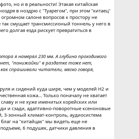
фото, но и в реальности! Этакая китайская
ноздря в ноздрю с "Туарегом", при этом "китаец"
 в огромном салоне вопросов к простору не
е так смущает трансмиссионый тоннель у него в
него долгая езда рискует превратиться в
тора я намерял 230 мм. А глубина проходимого
го нет, "понижайки" в раздатке тоже нет,
, как спрашивали читатели, мягко говоря,
руля и сидений куда шире, чем у моделей Н2 и
чественная кожа… Только поначалу не хватает
 славу и не хуже именитых корейских или
еди и сзади, адаптивно-поворотные ксеноновые
й, 3-зонный климат-контроль, аудиосистема
р благ на "китайцах" мы видеть еще не
а подъеме, 6 подушек, датчики давления в