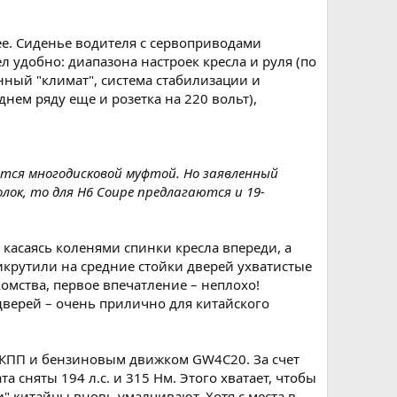
ее. Сиденье водителя с сервоприводами
л удобно: диапазона настроек кресла и руля (по
онный "климат", система стабилизации и
днем ряду еще и розетка на 220 вольт),
ется многодисковой муфтой. Но заявленный
олок, то для H6 Coupe предлагаются и 19-
е касаясь коленями спинки кресла впереди, а
рикрутили на средние стойки дверей ухватистые
омства, первое впечатление – неплохо!
 дверей – очень прилично для китайского
 МКПП и бензиновым движком GW4C20. За счет
 сняты 194 л.с. и 315 Нм. Этого хватает, чтобы
и" китайцы вновь умалчивают. Хотя с места в