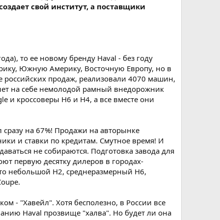
создает свой институт, а поставщики
ода), то ее новому бренду Haval - без году
фрику, Южную Америку, Восточную Европу, но в
арте российских продаж, реализовали 4070 машин,
 тянет на себе немолодой рамный внедорожник
 и кроссоверы Н6 и Н4, а все вместе они
ел сразу на 67%! Продажи на авторынке
ники и ставки по кредитам. Смутное время! И
даваться не собираются. Подготовка завода для
роют первую десятку дилеров в городах-
 это небольшой Н2, среднеразмерный Н6,
Coupe.
ком - "Хавейл". Хотя бесполезно, в России все
ванию Haval прозвище "халва". Но будет ли она