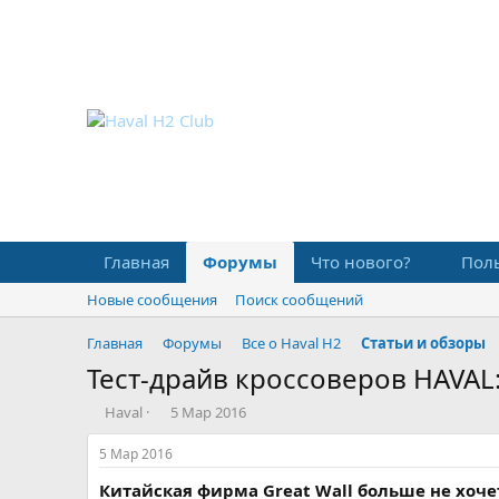
Главная
Форумы
Что нового?
Пол
Новые сообщения
Поиск сообщений
Главная
Форумы
Все о Haval H2
Статьи и обзоры
Тест-драйв кроссоверов HAVAL
А
Д
Haval
5 Мар 2016
в
а
т
т
5 Мар 2016
о
а
Китайская фирма Great Wall больше не хоч
р
н