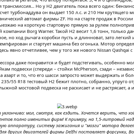
я трансмиссия… Но у Н2 двигатель пока всего один: бензи
чет турбонаддува он выдает 150 л.с. и 210 Нм крутящего м
ический автомат фирмы ZF. Но на старте продаж в России д
выезжаю на короткую стартовую прямую за рулем полноприв
компании Borg Warner. Такой Н2 весит 1,6 тонн, только да
ое, но ход рычага коробки пусть и длинноват, зато легкий 
задемпфирован и стартует машина без огонька. Мотор опред
десь явно отчетливее, чем у того же нового Nissan Qashqai
ссора даже понравится и будет подстегивать, особенно мол
ойкам подвески (спереди – стойки McPherson, сзади – нез
на азарт и то, что его шасси запросто может выдержать и б
235/55 R18 тестовый Н2 бежит плотно, собранно, упруго от
лыжной мостовой подвеска не раскисает и не растрясает, а 
уклончиво: мол, смотря, как ездить. Хочется верить, что хо
нентов полно именитых фирм! К примеру, на 1,5-литровый над
ную аппаратуру, систему зажигания и "мозги" мотора делает
ля других двигателей фирмы Delfhi поставляет форсунки, Bor