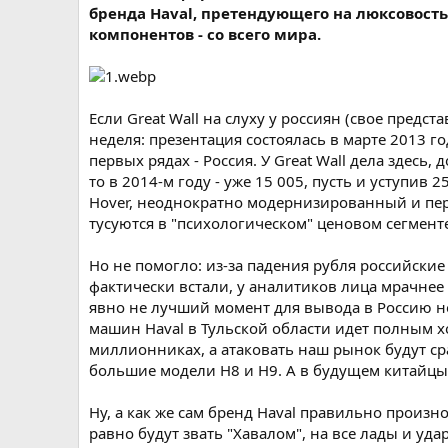
т
а
бренда Haval, претендующего на люксовость
е
ч
компонентов - со всего мира.
м
а
ы
л
а
Если Great Wall на слуху у россиян (свое предст
неделя: презентация состоялась в марте 2013 
первых рядах - Россия. У Great Wall дела здесь
то в 2014-м году - уже 15 005, пусть и уступи
Hover, неоднократно модернизированный и пере
тусуются в "психологическом" ценовом сегмент
Но не помогло: из-за падения рубля российские 
фактически встали, у аналитиков лица мрачнее 
явно не лучший момент для вывода в Россию но
машин Haval в Тульской области идет полным ход
миллионниках, а атаковать наш рынок будут сра
большие модели Н8 и Н9. А в будущем китайцы 
Ну, а как же сам бренд Haval правильно произнос
равно будут звать "Хавалом", на все лады и уд