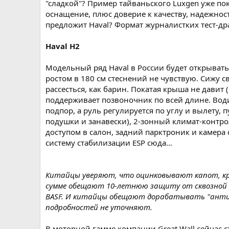
"сладкой"? Пример тайваньского Luxgen уже пок
оснащение, плюс доверие к качеству, надежност
предложит Haval? Формат журналистких тест-дра
Haval Н2
Модельный ряд Haval в России будет открывать 
ростом в 180 см стеснений не чувствую. Сижу с
рассесться, как барин. Покатая крыша не давит 
поддерживает позвоночник по всей длине. Води
подпор, а руль регулируется по углу и вылету,
подушки и занавески), 2-зонный климат-контро
доступом в салон, задний парктроник и камера
систему стабилизации ESP сюда…
Китайцы уверяют, что оцинковывают капот, кры
сумме обещают 10-летнюю защиту от сквозной ко
BASF. И китайцы обещают дорабатывать "антико
подробностей не уточняют.
В моторной гамме компании Great Wall сейчас ст