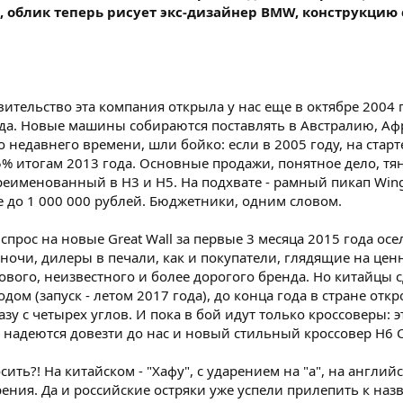
, облик теперь рисует экс-дизайнер BMW, конструкцию 
авительство эта компания открыла у нас еще в октябре 2004 г
года. Новые машины собираются поставлять в Австралию, А
, до недавнего времени, шли бойко: если в 2005 году, на ст
в 25% итогам 2013 года. Основные продажи, понятное дело,
именованный в Н3 и Н5. На подхвате - рамный пикап Wingle
е до 1 000 000 рублей. Бюджетники, одним словом.
спрос на новые Great Wall за первые 3 месяца 2015 года ос
ночи, дилеры в печали, как и покупатели, глядящие на цен
вого, неизвестного и более дорогого бренда. Но китайцы с
ом (запуск - летом 2017 года), до конца года в стране отк
зу с четырех углов. И пока в бой идут только кроссоверы:
надеются довезти до нас и новый стильный кроссовер Н6 
ить?! На китайском - "Хафу", с ударением на "а", на английс
арения. Да и российские остряки уже успели прилепить к наз